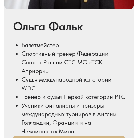
Филипп Онищенко
Мастер спорта спортивным
бальным танцам
Победитель первенства России
Бронзовый призер первенства мира,
бронзовый призер кубка России в
категории «Взрослые», Чемпион
ЦФО
Топ-5 рейтинга ФТСАРР в
категории «Взрослые»
Подробнее