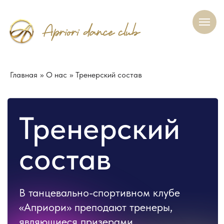
Главная
»
О нас
»
Тренерский состав
Тренерский
состав
В танцевально-спортивном клубе
«Априори» преподают тренеры,
являющиеся призерами
Чемпионатов Мира и России
О нас
Участникам
Наша гордость
Контакт
Филиал