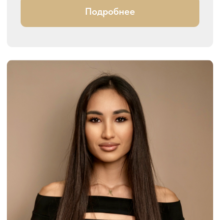
Алсу Измайлова
Спортсмен «М»‎ класса. КМС по
спортивным бальным танцам
Многократный призер российских,
международных турниров
Педагог в МГУ им. М.В.Ломоносова
Тренер по латиноамериканской,
европейской программам, групповых
программ, тренер универсал
Руководитель и главный тренер
TAM.Dance.Studio