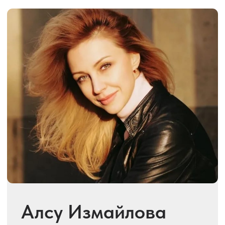
adm@aprioritsc.ru
О нас
Instagram*
Тренерский состав
YouTube
Новости
Telegram
Участникам
VK
Наша гордость
Априори Новороссийск
Сведения об организации
Согласие на обработку
персональных данных
* Принадлежит Meta,
запрещенной на территории РФ
При поддержке
Благотворительного
Фонда поддержки Физического,
Духовного и Культурного Развития