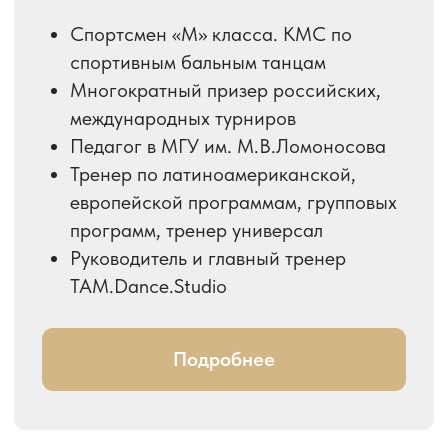
© 2023. Все авторские права
принадлежат ТСК Априори.
Использование любых материалов сайта
полностью или частично требует
письменного разрешения