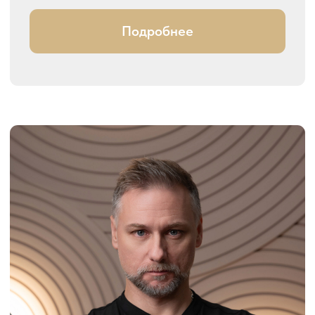
Илья Боровский
Пятикратный чемпион Гонконга
Чемпион Америки, призёр
международных турниров Азии,
Европы и России
Судья WDC, РТС
Организатор международных
турниров
Руководитель ТСК «Априори»
Подробнее