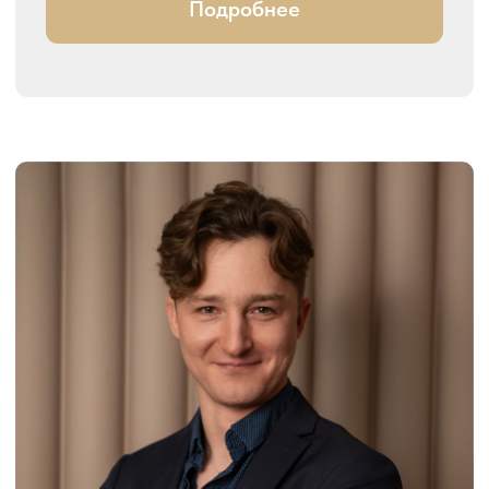
Ольга Фальк
Балетмейстер
Спортивный тренер Федерации
Спорта России СТС МО «ТСК
Априори»
Судья международной категории
WDC
Тренер и судья Первой категории РТС
Ученики финалисты и призеры
международных турниров в Англии,
Голландии, Франции и на
Чемпионатах Мира
Подробнее