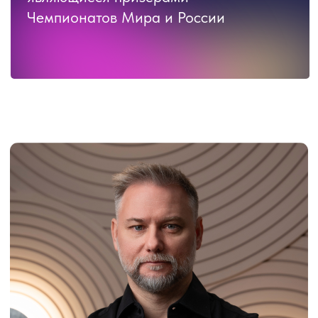
Андрей Боровский
Трехкратный бронзовый Чемпион
России
Призёр Кубков Мира
Судья международных соревнований
в Чемпионатах WDC и WDSF
Руководитель ТСК «Априори»