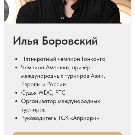
Ирина Фирсова
Мастер спорта международного
класса
Полуфиналист чемпионата России
Серебряный призер Чемпионата
России в категории «Студенты»
Победитель турниров серии WDSF
Победитель Кубка России по
взрослым