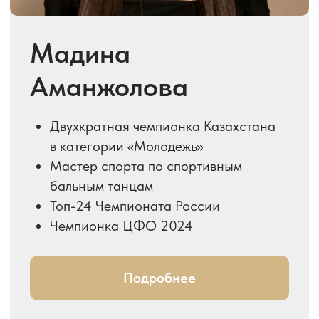
Подробнее
Руслан Айдаев
Чемпион RS Professional
BLACKPOOL Festival