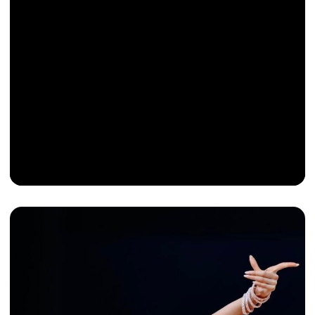
+7 904 530-96-53
adm@aprioritsc.ru
О нас
Instagram*
Тренерский состав
YouTube
Новости
Telegram
Участникам
VK
Наша гордость
Априори Новороссийск
Сведения об организации
Согласие на обработку
персональных данных
* Принадлежит Meta,
запрещенной на территории РФ
При поддержке
Благотворительного
Фонда поддержки Физического,