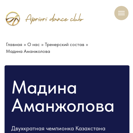
Главная
»
О нас
»
Тренерский состав
»
Мадина Аманжолова
Мадина
Аманжолова
Двухкратная чемпионка Казахстана
в категории «Молодежь». Мастер
спорта по спортивным бальным
танцам. Топ-24 Чемпионата России.
Чемпионка ЦФО 2024
О нас
Участникам
Наша гордость
Контакт
Филиал