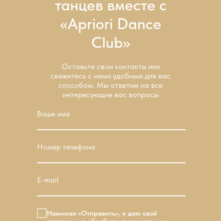
танцев вместе с
Использование любых материалов сайта
полностью или частично требует
«Apriori Dance
письменного разрешения
Club»
Оставьте свои контакты или
свяжитесь с нами удобным для вас
способом. Мы ответим на все
интересующие вас вопросы
Ваше имя
Номер телефона
E-mail
Нажимая «Отправить», я даю своё
согласие на обработку персональных