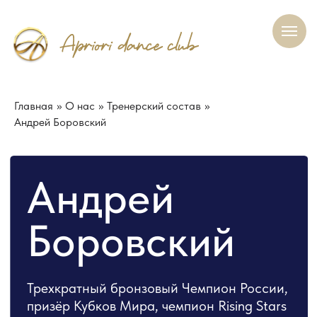
Главная
»
О нас
»
Тренерский состав
»
Андрей Боровский
Андрей
Боровский
Трехкратный бронзовый Чемпион России,
призёр Кубков Мира, чемпион Rising Stars
UK Open La Professional, трижды удостоен
премии «Эксзерсис» в номинации «Лучший
преподаватель России», судья
международных соревнований
О нас
Участникам
Наша гордость
Контакт
Филиал
в Чемпионатах WDC и WDSF, президент
Союза танцевального спорта Московской
области, руководитель ТСК «Априори»