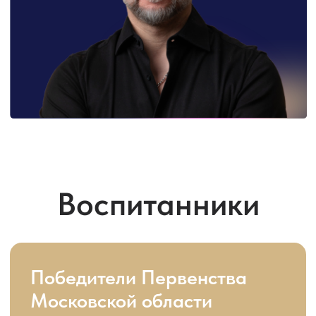
Победители Первенства
Московской области
категории «Молодежь»
Победители первенства
ЦФО категории
«Молодежь»
Призеры и финалисты
Первенства Московской
области категориях
«Юниоры 1» и «Юниоры 2»