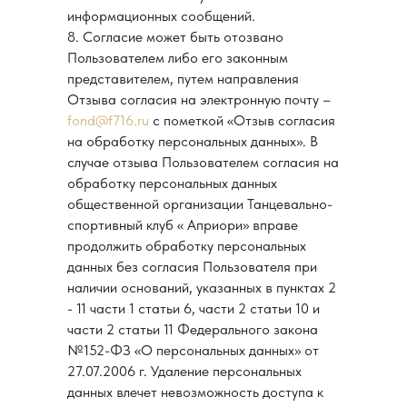
+7 904 530-96-53
информационных сообщений.
8. Согласие может быть отозвано
adm@aprioritsc.ru
О нас
Пользователем либо его законным
Instagram*
представителем, путем направления
Тренерский состав
Отзыва согласия на электронную почту –
YouTube
Новости
fond@f716.ru
с пометкой «Отзыв согласия
Telegram
на обработку персональных данных». В
Участникам
VK
случае отзыва Пользователем согласия на
Наша гордость
обработку персональных данных
общественной организации Танцевально-
Априори Новороссийск
спортивный клуб « Априори» вправе
Сведения об организации
продолжить обработку персональных
Согласие на обработку
данных без согласия Пользователя при
персональных данных
наличии оснований, указанных в пунктах 2
- 11 части 1 статьи 6, части 2 статьи 10 и
* Принадлежит Meta,
части 2 статьи 11 Федерального закона
запрещенной на территории РФ
№152-ФЗ «О персональных данных» от
При поддержке
Благотворительного
27.07.2006 г. Удаление персональных
Фонда поддержки Физического,
данных влечет невозможность доступа к
Духовного и Культурного Развития