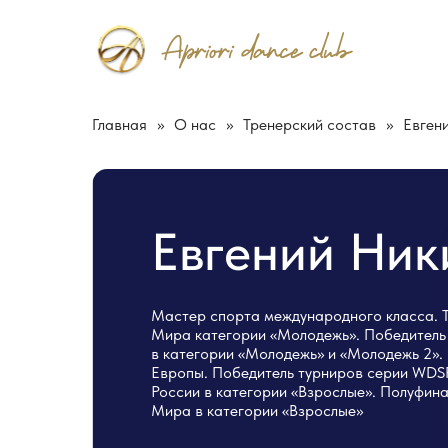
Главная
»
О нас
»
Тренерский состав
»
Евген
Евгений Ник
Мастер спорта международного класса. 
Мира категории «Молодежь». Победитель
в категории «Молодежь» и «Молодежь 2».
Европы. Победитель турниров серии WDSF
России в категории «Взрослые». Полуфин
Мира в категории «Взрослые»