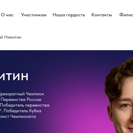
О нас
Участникам
Наша гордость
Контакты
Фили
ий Никитин
итин
Трехкратный Чемпион
 Первенства России
 Победитель первенства
. Победитель Кубка
алист Чемпионата