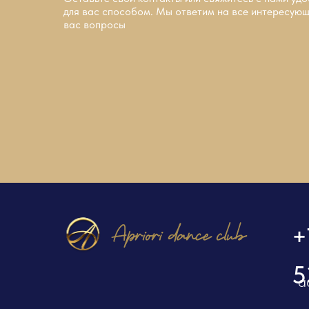
+7 9
для вас способом. Мы ответим на все интересую
вас вопросы
53
adm@apr
Согласие 
Сведения 
При подд
Фонда по
Духовного