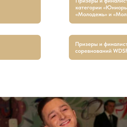
Призеры и финалис
категории «Юниоры
«Молодежь» и «Мол
Призеры и финалис
соревнований WDSF