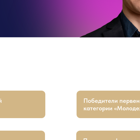
й
Победители перве
категории «Молоде