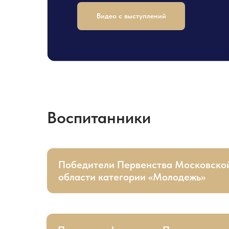
Видео с выступлений
Воспитанники
Победители Первенства Московско
области категории «Молодежь»