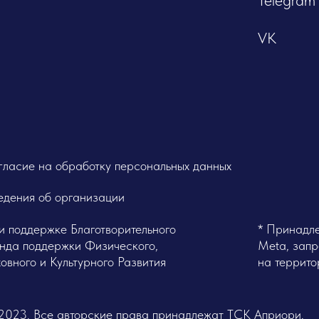
се авторские права принадлежат ТСК Априори.
ание любых материалов сайта полностью или частично
исьменного разрешения