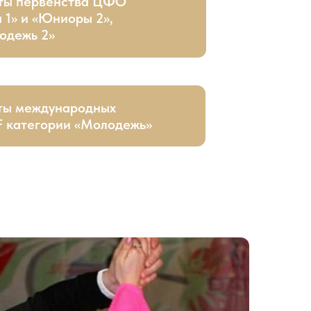
ты первенства ЦФО
 1» и «Юниоры 2»,
одежь 2»
ты международных
 категории «Молодежь»