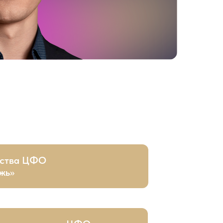
нства ЦФО
жь»