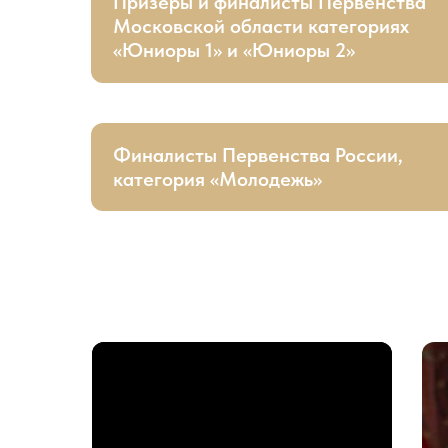
Призеры и финалисты Первенства
Московской области категориях
«Юниоры 1» и «Юниоры 2»
Финалисты Первенства России,
категория «Молодежь»