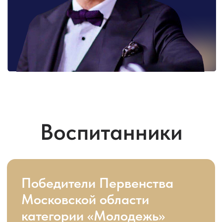
Победители Первенства
Московской области
категории «Молодежь»
Победители первенства
ЦФО категории
«Молодежь»
Призеры и финалисты
Первенства Московской
области категориях
«Юниоры 1» и «Юниоры 2»