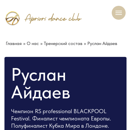
Главная
»
О нас
»
Тренерский состав
»
Руслан Айдаев
Руслан
Айдаев
Чемпион RS professional BLACKPOOL
Festival. Финалист чемпионата Европы.
Полуфиналист Кубка Мира в Лондоне.
Полуфиналист Кубка Мира International
championship. Полуфиналист World
Championship в Париже. Бронзовый призёр
чемпионата России по профессионалам
О нас
Участникам
Наша гордость
Контакт
Филиал
Видео с выступлений